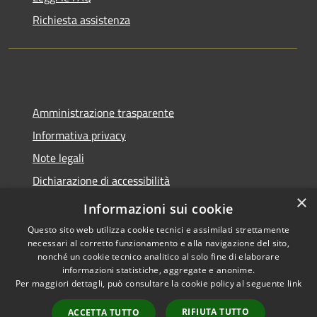
Richiesta assistenza
Amministrazione trasparente
Informativa privacy
Note legali
Dichiarazione di accessibilità
×
Sito web precedente
Informazioni sui cookie
Questo sito web utilizza cookie tecnici e assimilati strettamente
necessari al corretto funzionamento e alla navigazione del sito,
nonché un cookie tecnico analitico al solo fine di elaborare
informazioni statistiche, aggregate e anonime.
RSS
Copyright © 2026 • Comune di
Per maggiori dettagli, può consultare la cookie policy al seguente
link
Accessibilità
Calatabiano • Powered by
Privacy
Municipium
Accesso
•
RIFIUTA TUTTO
ACCETTA TUTTO