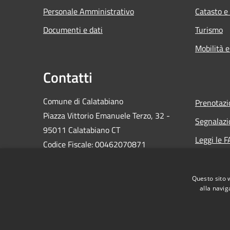
Personale Amministrativo
Catasto e
Documenti e dati
Turismo
Mobilità e
Contatti
Comune di Calatabiano
Prenotaz
Piazza Vittorio Emanuele Terzo, 32 -
Segnalazi
95011 Calatabiano CT
Leggi le 
Codice Fiscale: 00462070871
Richiesta
PEC:
protocollo@pec.comune.calatabiano.ct.it
Questo sito 
Centralino Unico: +39 095 7771026
alla navig