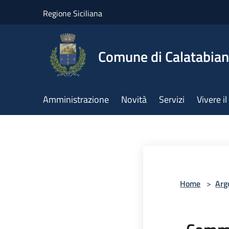
Salta al contenuto principale
Regione Siciliana
Comune di Calatabia
Amministrazione
Novità
Servizi
Vivere 
Home
>
Arg