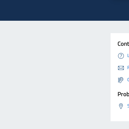
Cont
Prob