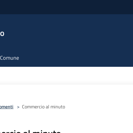
no
il Comune
omenti
>
Commercio al minuto