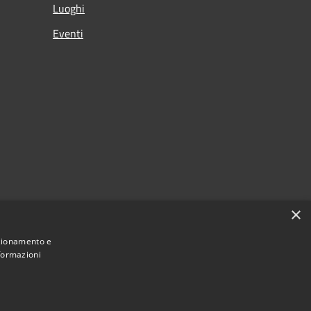
Luoghi
Eventi
×
nzionamento e
nformazioni