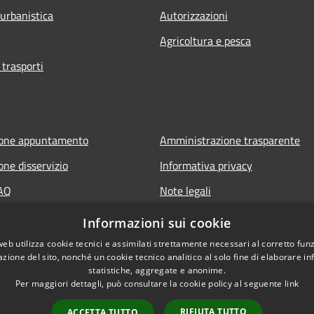
 urbanistica
Autorizzazioni
Agricoltura e pesca
 trasporti
ione appuntamento
Amministrazione trasparente
one disservizio
Informativa privacy
FAQ
Note legali
 assistenza
Dichiarazione di accessibilità
Informazioni sui cookie
Sito web precedente
web utilizza cookie tecnici e assimilati strettamente necessari al corretto fu
azione del sito, nonché un cookie tecnico analitico al solo fine di elaborare i
statistiche, aggregate e anonime.
Per maggiori dettagli, può consultare la cookie policy al seguente
link
RIFIUTA TUTTO
ACCETTA TUTTO